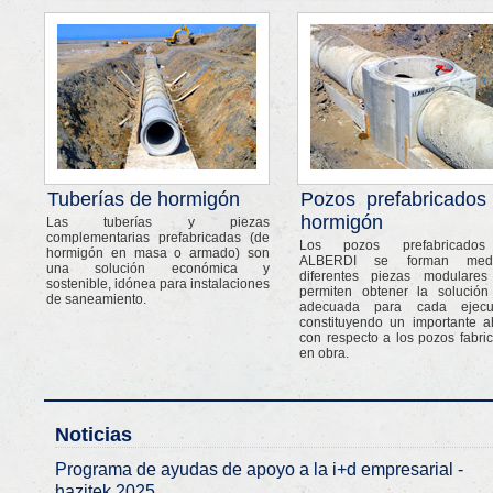
Tuberías de hormigón
Pozos prefabricados
hormigón
Las tuberías y piezas
complementarias prefabricadas (de
Los pozos prefabricado
hormigón en masa o armado) son
ALBERDI se forman medi
una solución económica y
diferentes piezas modulare
sostenible, idónea para instalaciones
permiten obtener la solució
de saneamiento.
adecuada para cada ejecuc
constituyendo un importante a
con respecto a los pozos fabri
en obra.
Noticias
Programa de ayudas de apoyo a la i+d empresarial -
hazitek 2025