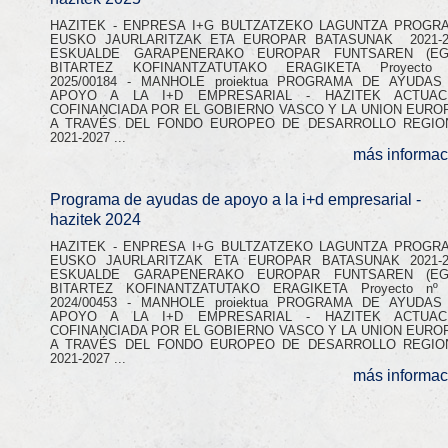
HAZITEK - ENPRESA I+G BULTZATZEKO LAGUNTZA PROGR
EUSKO JAURLARITZAK ETA EUROPAR BATASUNAK 2021-2
ESKUALDE GARAPENERAKO EUROPAR FUNTSAREN (EG
BITARTEZ KOFINANTZATUTAKO ERAGIKETA Proyecto 
2025/00184 - MANHOLE proiektua PROGRAMA DE AYUDAS
APOYO A LA I+D EMPRESARIAL - HAZITEK ACTUAC
COFINANCIADA POR EL GOBIERNO VASCO Y LA UNION EURO
A TRAVÉS DEL FONDO EUROPEO DE DESARROLLO REGIO
2021-2027 ...
más informac
Programa de ayudas de apoyo a la i+d empresarial -
hazitek 2024
HAZITEK - ENPRESA I+G BULTZATZEKO LAGUNTZA PROGR
EUSKO JAURLARITZAK ETA EUROPAR BATASUNAK 2021-2
ESKUALDE GARAPENERAKO EUROPAR FUNTSAREN (EG
BITARTEZ KOFINANTZATUTAKO ERAGIKETA Proyecto nº 
2024/00453 - MANHOLE proiektua PROGRAMA DE AYUDAS
APOYO A LA I+D EMPRESARIAL - HAZITEK ACTUAC
COFINANCIADA POR EL GOBIERNO VASCO Y LA UNION EURO
A TRAVÉS DEL FONDO EUROPEO DE DESARROLLO REGIO
2021-2027 ...
más informac