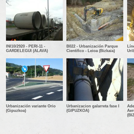
INI10/2920 - PERI-11 -
B022 - Urbanización Parque
Lín
GARDELEGUI (ALAVA)
Cientifico - Leioa (Bizkaia)
Urib
Urbanización variante Orio
Urbanizacion galarreta fase I
Ade
(Gipuzkoa)
(GIPUZKOA)
Aer
(BI