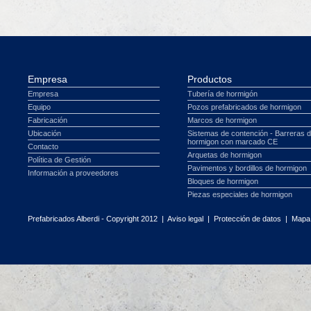
Empresa
Productos
Empresa
Tubería de hormigón
Equipo
Pozos prefabricados de hormigon
Fabricación
Marcos de hormigon
Ubicación
Sistemas de contención - Barreras 
hormigon con marcado CE
Contacto
Arquetas de hormigon
Política de Gestión
Pavimentos y bordillos de hormigon
Información a proveedores
Bloques de hormigon
Piezas especiales de hormigon
Prefabricados Alberdi - Copyright 2012 |
Aviso legal
|
Protección de datos
|
Mapa