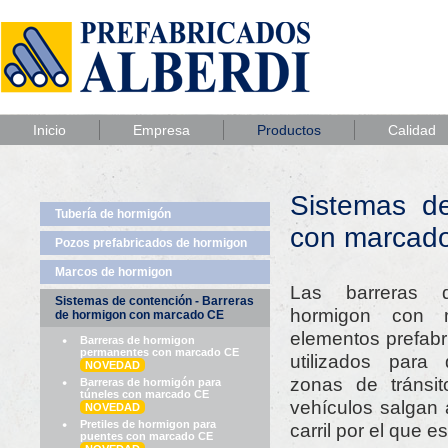
Inicio
Empresa
Productos
Calidad
Sistemas d
Tubería de hormigón
con marcad
Pozos prefabricados de hormigon
Marcos de hormigon
Las barreras 
Sistemas de contención - Barreras
hormigon con
de hormigon con marcado CE
elementos prefab
Barreras de hormigon
permanentes con marcado CE
utilizados para d
NOVEDAD
zonas de tránsit
Barreras de hormigón para
túneles con marcado CE
vehículos salgan 
NOVEDAD
Pretiles de hormigon para
carril por el que e
puentes con marcado CE