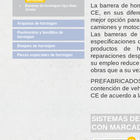
NOVEDAD
La barrera de ho
Barreras de hormigon tipo New
Jersey
CE, en sus difer
mejor opción para
Arquetas de hormigon
camiones y motoci
Pavimentos y bordillos de
Las barreras de
hormigon
especificaciones 
Bloques de hormigon
productos de h
reparaciones desp
Piezas especiales de hormigon
su empleo reduce 
obras que a su ve
PREFABRICADOS
contención de ve
CE de acuerdo a 
SISTEMAS D
CON MARCA