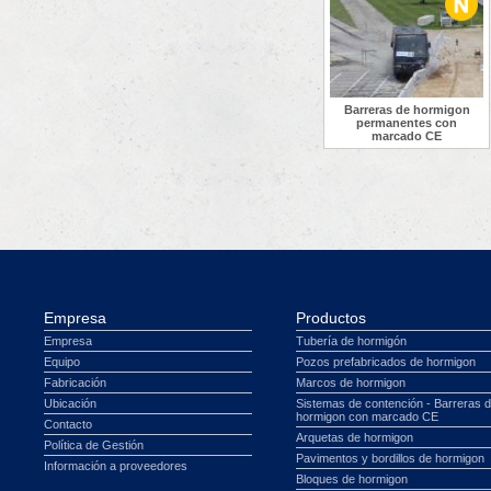
Barreras de hormigon
permanentes con
marcado CE
Empresa
Productos
Empresa
Tubería de hormigón
Equipo
Pozos prefabricados de hormigon
Fabricación
Marcos de hormigon
Ubicación
Sistemas de contención - Barreras 
hormigon con marcado CE
Contacto
Arquetas de hormigon
Política de Gestión
Pavimentos y bordillos de hormigon
Información a proveedores
Bloques de hormigon