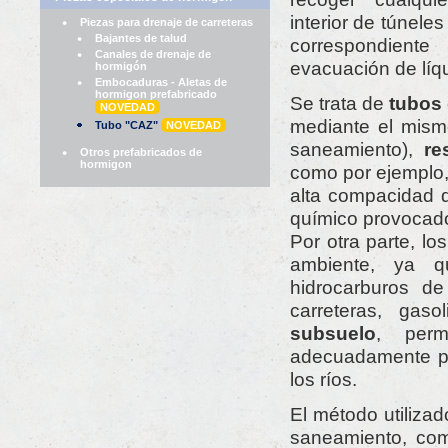
interior de túneles
Piezas para drenaje de carreteras
Bajantes de talud
correspondie
Canales de drenaje de
evacuación de líq
hormigón
Embocaduras - Aletas de
hormigon prefabricado
Se trata de
tubos 
NOVEDAD
mediante el mismo
Tubo "CAZ"
NOVEDAD
saneamiento),
re
Otros prefabricados de
hormigon
como por ejemplo,
alta compacidad d
químico provocado
Por otra parte, l
ambiente, ya q
hidrocarburos de 
carreteras, gaso
subsuelo
, perm
adecuadamente po
los ríos.
El método utiliza
saneamiento, comp