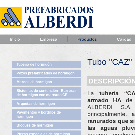
Inicio
Empresa
Productos
Calidad
Tubo "CAZ"
Tubería de hormigón
Pozos prefabricados de hormigon
DESCRIPCIÓN
Marcos de hormigon
Sistemas de contención - Barreras
La
tubería “CA
de hormigon con marcado CE
armado HA
de 
Arquetas de hormigon
ALBERDI S.A. 
Pavimentos y bordillos de
principalmente,
hormigon
ranurados que si
Bloques de hormigon
las aguas pluvi
recoger cualqu
Piezas especiales de hormigon