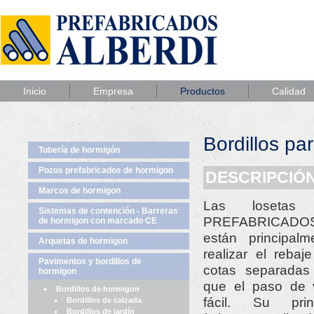
Inicio
Empresa
Productos
Calidad
Bordillos pa
Tubería de hormigón
Pozos prefabricados de hormigon
DESCRIPCIÓN
Marcos de hormigon
Las loseta
Sistemas de contención - Barreras
PREFABRICADO
de hormigon con marcado CE
están principal
Arquetas de hormigon
realizar el reba
Pavimentos y bordillos de
cotas separadas 
hormigon
que el paso de 
Bordillos de hormigon
fácil. Su pri
Bordillos de calzada
Bordillos de jardín