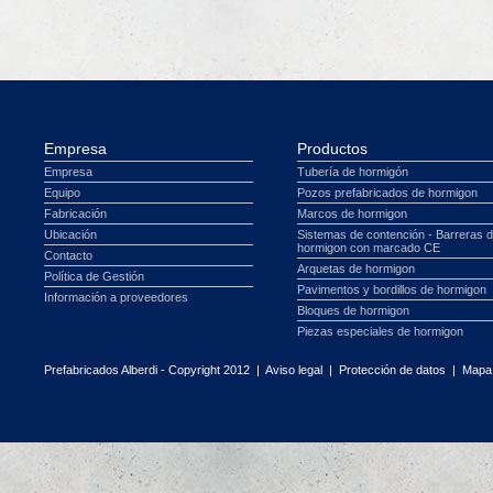
Empresa
Productos
Empresa
Tubería de hormigón
Equipo
Pozos prefabricados de hormigon
Fabricación
Marcos de hormigon
Ubicación
Sistemas de contención - Barreras 
hormigon con marcado CE
Contacto
Arquetas de hormigon
Política de Gestión
Pavimentos y bordillos de hormigon
Información a proveedores
Bloques de hormigon
Piezas especiales de hormigon
Prefabricados Alberdi - Copyright 2012 |
Aviso legal
|
Protección de datos
|
Mapa