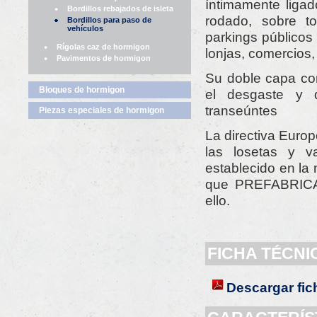
íntimamente ligad
Bordillos rebajados de isleta
rodado, sobre t
Bordillos para paso de
vehículos
parkings públicos 
Rígolas caz de hormigon
lonjas, comercios, 
Pavimentos de hormigon
Su doble capa con
Bloques de hormigon
el desgaste y d
transeúntes
Piezas especiales de hormigon
La directiva Euro
las losetas y 
establecido en la
que PREFABRICAD
ello.
FICHA TÉCNI
Descargar fic