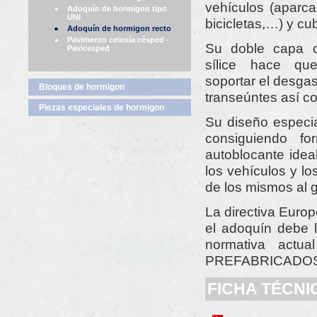
vehículos (aparca
Adoquín de hormigon tipo
UNI
bicicletas,…) y cub
Adoquín de hormigon recto
Pavimento celosía césped -
Su doble capa c
Pavicesped
sílice hace qu
soportar el desgas
Bloques de hormigon
transeúntes así co
Piezas especiales de hormigon
Su diseño especia
consiguiendo fo
autoblocante idea
los vehículos y l
de los mismos al gi
La directiva Euro
el adoquín debe 
normativa actu
PREFABRICADOS AL
FICHA TÉCN