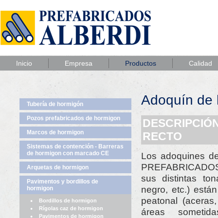
Inicio
Empresa
Productos
Calidad
Adoquín de 
Tubería de hormigón
Pozos prefabricados de hormigon
DESCRIPCIÓ
Marcos de hormigon
RECTO
Sistemas de contención - Barreras
de hormigon con marcado CE
Los adoquines de
PREFABRICADOS 
Arquetas de hormigon
sus distintas tona
Pavimentos y bordillos de
negro, etc.) está
hormigon
peatonal (aceras
Bordillos de hormigon
Rígolas caz de hormigon
áreas sometid
Pavimentos de hormigon