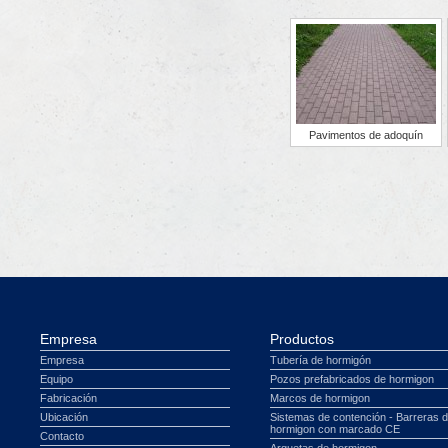
Pavimentos de adoquín
Empresa
Productos
Empresa
Tubería de hormigón
Equipo
Pozos prefabricados de hormigon
Fabricación
Marcos de hormigon
Ubicación
Sistemas de contención - Barreras 
hormigon con marcado CE
Contacto