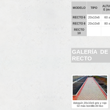
ALT
MODELO
TIPO
E (
RECTO 6
20x10x6
60 ±
RECTO 8
20x10x8
80 ±
RECTO
10
GALERÍA DE
RECTO
Adoquín 20x10x6 gris y rojo
02 más bordillo A4 liso