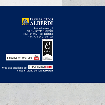
Arriandi auzoa, 1
48215 Iurreta (Bizkaia)
Tel.: +34 94...
ver teléfono
Fax: +34 94...
ver fax
Síguenos en YouTube
Web site diseñado por
y desarrollado por
DMacroweb