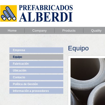
Home
Company
Products
Quality
Equipo
Empresa
Equipo
Fabricación
Ubicación
Contacto
Política de Gestión
Información a proveedores